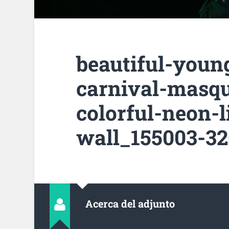
beautiful-you
carnival-masq
colorful-neon-l
wall_155003-32
Acerca del adjunto