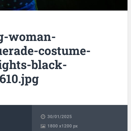
ng-woman-
uerade-costume-
ights-black-
610.jpg
30/01/2025
1800
x
1200 px