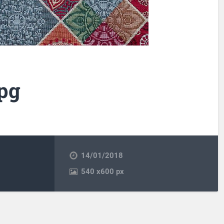
jpg
14/01/2018
540
x
600 px