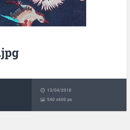
.jpg
13/04/2018
540
x
600 px